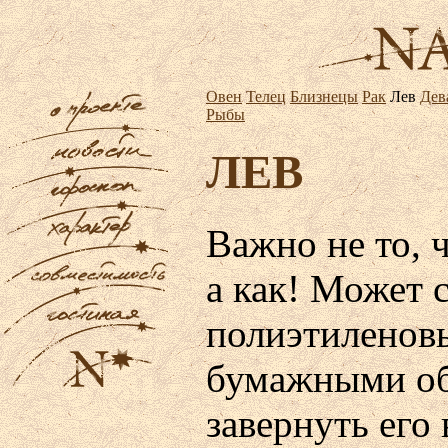
Овен
Телец
Близнецы
Рак
Лев
Дев
Рыбы
ЛЕВ
Важно не то, 
а как! Может 
полиэтиленовы
бумажными об
завернуть его