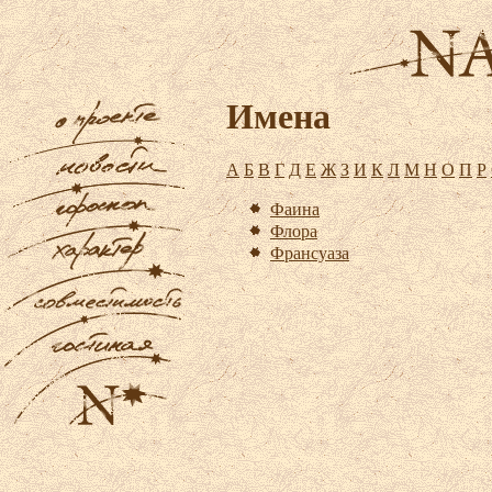
Имена
А
Б
В
Г
Д
Е
Ж
З
И
К
Л
М
Н
О
П
Р
Фаина
Флора
Франсуаза