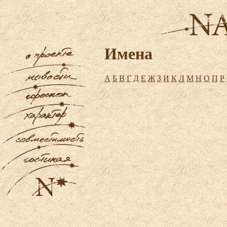
Имена
А
Б
В
Г
Д
Е
Ж
З
И
К
Л
М
Н
О
П
Р