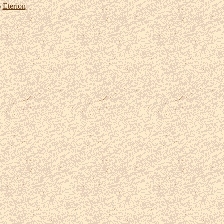
6
Eterion