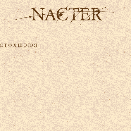
С
Т
Ф
Х
Ш
Э
Ю
Я