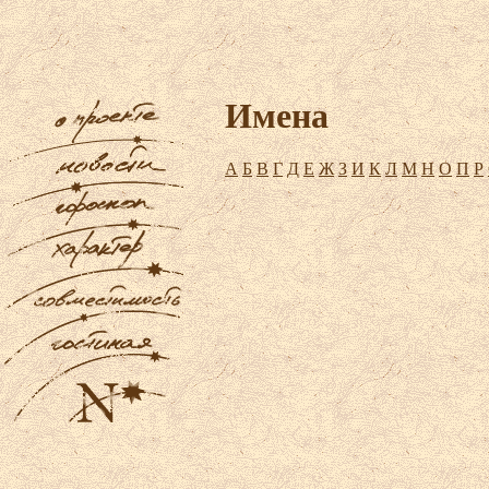
Имена
А
Б
В
Г
Д
Е
Ж
З
И
К
Л
М
Н
О
П
Р