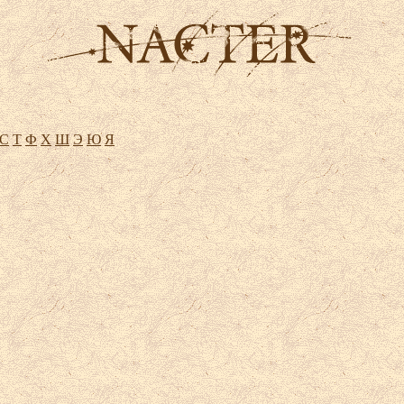
С
Т
Ф
Х
Ш
Э
Ю
Я