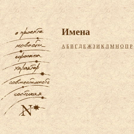
Имена
А
Б
В
Г
Д
Е
Ж
З
И
К
Л
М
Н
О
П
Р