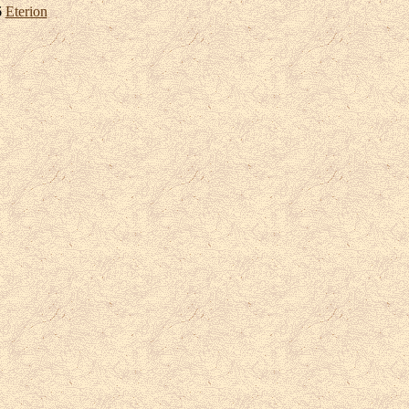
6
Eterion