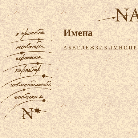
Имена
А
Б
В
Г
Д
Е
Ж
З
И
К
Л
М
Н
О
П
Р