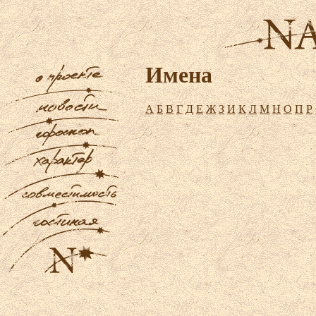
Имена
А
Б
В
Г
Д
Е
Ж
З
И
К
Л
М
Н
О
П
Р