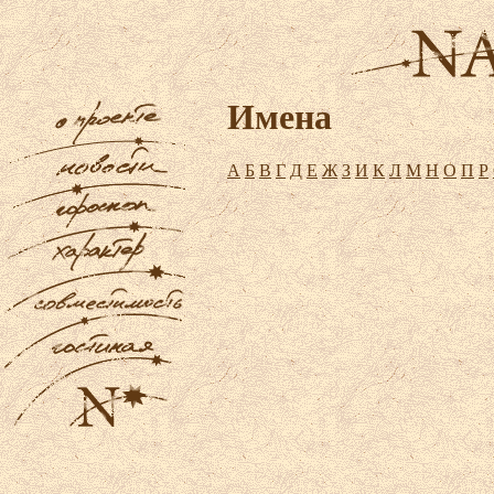
Имена
А
Б
В
Г
Д
Е
Ж
З
И
К
Л
М
Н
О
П
Р