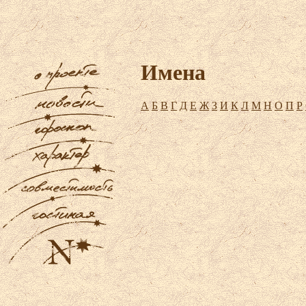
Имена
А
Б
В
Г
Д
Е
Ж
З
И
К
Л
М
Н
О
П
Р