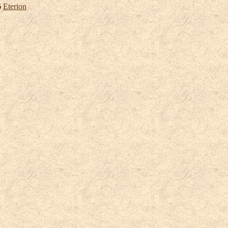
6
Eterion