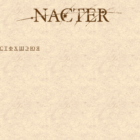
С
Т
Ф
Х
Ш
Э
Ю
Я