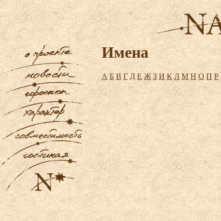
Имена
А
Б
В
Г
Д
Е
Ж
З
И
К
Л
М
Н
О
П
Р